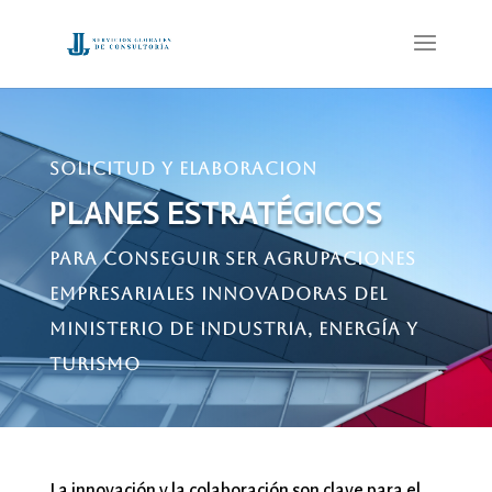
SOLICITUD Y ELABORACION
PLANES ESTRATÉGICOS
PARA CONSEGUIR SER AGRUPACIONES
EMPRESARIALES INNOVADORAS DEL
MINISTERIO DE INDUSTRIA, ENERGÍA Y
TURISMO
La innovación y la colaboración son clave para el